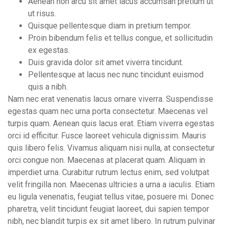
Aenean non arcu sit amet lacus accumsan pretium ut
ut risus.
Quisque pellentesque diam in pretium tempor.
Proin bibendum felis et tellus congue, et sollicitudin
ex egestas.
Duis gravida dolor sit amet viverra tincidunt.
Pellentesque at lacus nec nunc tincidunt euismod
quis a nibh.
Nam nec erat venenatis lacus ornare viverra. Suspendisse
egestas quam nec urna porta consectetur. Maecenas vel
turpis quam. Aenean quis lacus erat. Etiam viverra egestas
orci id efficitur. Fusce laoreet vehicula dignissim. Mauris
quis libero felis. Vivamus aliquam nisi nulla, at consectetur
orci congue non. Maecenas at placerat quam. Aliquam in
imperdiet urna. Curabitur rutrum lectus enim, sed volutpat
velit fringilla non. Maecenas ultricies a urna a iaculis. Etiam
eu ligula venenatis, feugiat tellus vitae, posuere mi. Donec
pharetra, velit tincidunt feugiat laoreet, dui sapien tempor
nibh, nec blandit turpis ex sit amet libero. In rutrum pulvinar