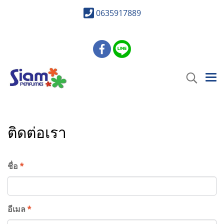
0635917889
ติดต่อเรา
ชื่อ
*
อีเมล
*