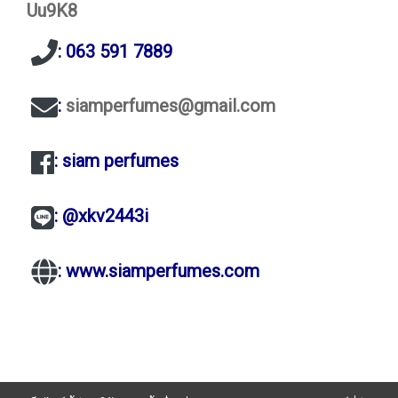
Uu9K8
: 063 591 7889
:
siamperfumes@gmail.com
: siam perfumes
: @xkv2443i
: www.siamperfumes.com