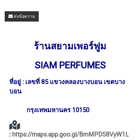
ส่งข้อความ
ร้านสยามเพอร์ฟูม
SIAM PERFUMES
ที่อยู่ : เลขที่ 85 แขวงคลองบางบอน เขตบาง
บอน
กรุงเทพมหานคร 10150
:
https://maps.app.goo.gl/BmMPDS8VyW1L