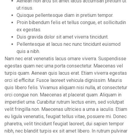
Aenean non arcu sit amet lacus accumsan pretium ut
ut risus.
Quisque pellentesque diam in pretium tempor.
Proin bibendum felis et tellus congue, et sollicitudin
ex egestas.
Duis gravida dolor sit amet viverra tincidunt.
Pellentesque at lacus nec nunc tincidunt euismod
quis a nibh.
Nam nec erat venenatis lacus ornare viverra. Suspendisse
egestas quam nec urna porta consectetur. Maecenas vel
turpis quam. Aenean quis lacus erat. Etiam viverra egestas
orci id efficitur. Fusce laoreet vehicula dignissim. Mauris
quis libero felis. Vivamus aliquam nisi nulla, at consectetur
orci congue non. Maecenas at placerat quam. Aliquam in
imperdiet urna. Curabitur rutrum lectus enim, sed volutpat
velit fringilla non. Maecenas ultricies a urna a iaculis. Etiam
eu ligula venenatis, feugiat tellus vitae, posuere mi. Donec
pharetra, velit tincidunt feugiat laoreet, dui sapien tempor
nibh, nec blandit turpis ex sit amet libero. In rutrum pulvinar