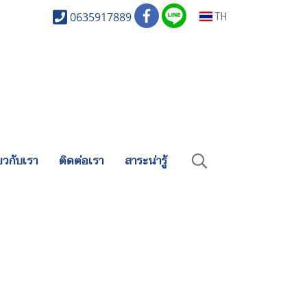
0635917889
TH
่ยวกับเรา
ติดต่อเรา
สาระน่ารู้