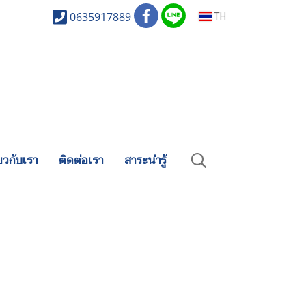
0635917889
TH
่ยวกับเรา
ติดต่อเรา
สาระน่ารู้