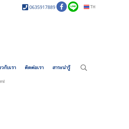
0635917889
TH
่ยวกับเรา
ติดต่อเรา
สาระน่ารู้
 ml