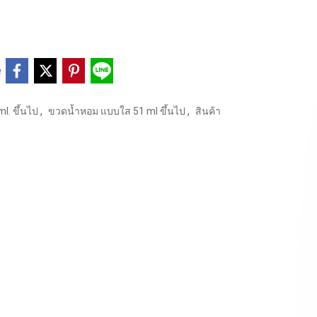
e
,
,
l. ขึ้นไป
ขวดน้ำหอม แบบใส 51 ml ขึ้นไป
สินค้า