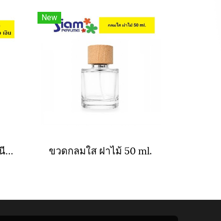
New
กลมใส 85 ml. ฝาอลูมิเนียม
ขวดกลมใส ฝาไม้ 50 ml.