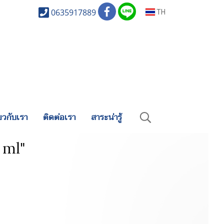
0635917889
TH
่ยวกับเรา
ติดต่อเรา
สาระน่ารู้
 ml"