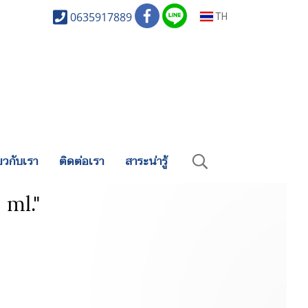
0635917889
TH
่ยวกับเรา
ติดต่อเรา
สาระน่ารู้
 ml."