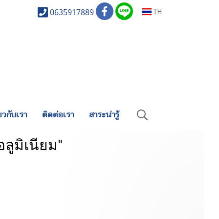
0635917889
TH
่ยวกับเรา
ติดต่อเรา
สาระน่ารู้
ลูมิเนียม"