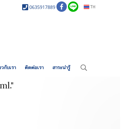
0635917889
TH
่ยวกับเรา
ติดต่อเรา
สาระน่ารู้
ml."