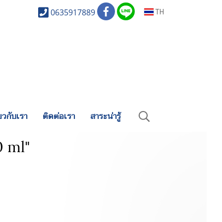
0635917889
TH
่ยวกับเรา
ติดต่อเรา
สาระน่ารู้
0 ml"