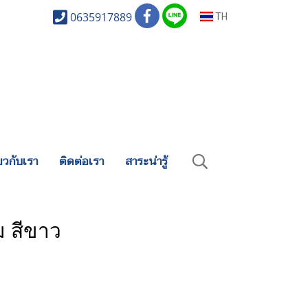
0635917889
TH
่ยวกับเรา
ติดต่อเรา
สาระน่ารู้
ม สีขาว