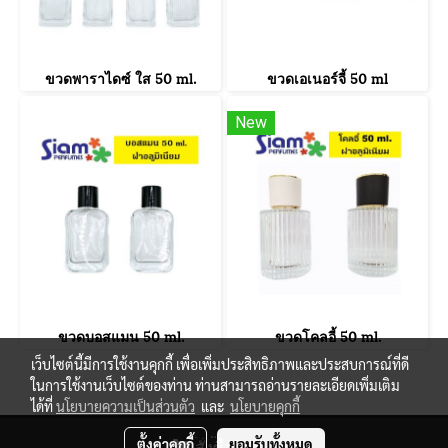
ขวดพาราไดซ์ ใส 50 ml.
ขวดเอเนอร์จี้ 50 ml
New
ขวดบอสแมน 50 ml.
ขวดโคลอี้ 50 ml.
เว็บไซต์นี้มีการใช้งานคุกกี้ เพื่อเพิ่มประสิทธิภาพและประสบการณ์ที่ดี
ในการใช้งานเว็บไซต์ของท่าน ท่านสามารถอ่านรายละเอียดเพิ่มเติม
ได้ที่
นโยบายความเป็นส่วนตัว
และ
นโยบายคุกกี้
© Copyright 2021 All Reserved. siamperfumes.com
ตั้งค่าคุกกี้
ยอมรับทั้งหมด
สั่งซื้อสินค้า