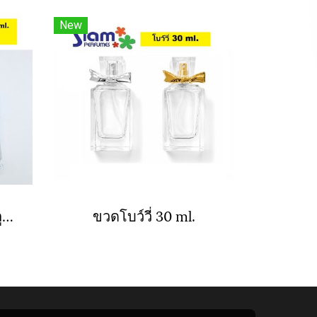
New
หอคอยใส 30 ml. ฝาอลูมิเนียม
ขวดโบว์วี่ 30 ml.