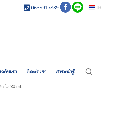
0635917889
TH
่ยวกับเรา
ติดต่อเรา
สาระน่ารู้
ิก ใส 30 ml.