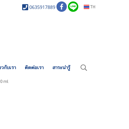
0635917889
TH
่ยวกับเรา
ติดต่อเรา
สาระน่ารู้
0 ml.