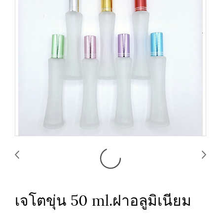
เจโตขุ่น 50 ml.ฝาอลูมิเนียม