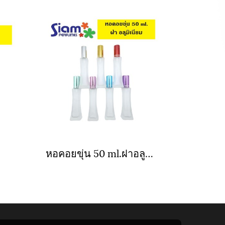
หอคอยขุ่น 50 ml.ฝาอลูมิเนียม