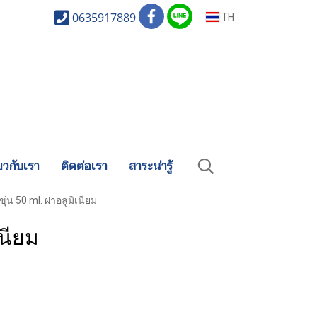
0635917889
TH
่ยวกับเรา
ติดต่อเรา
สาระน่ารู้
ุ่น 50 ml. ฝาอลูมิเนียม
เนียม