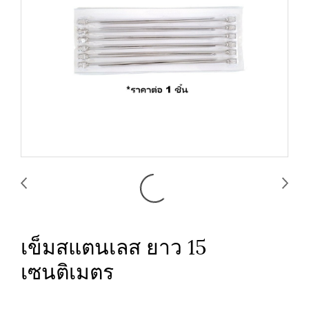
เข็มสแตนเลส ยาว 15
เซนติเมตร