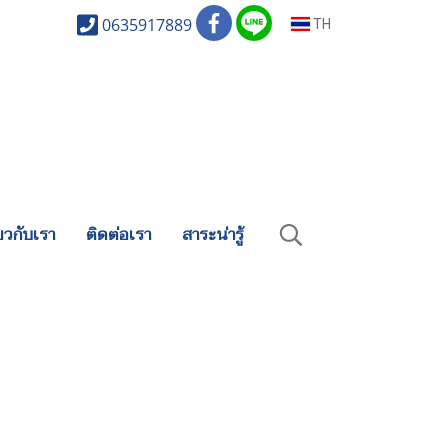
0635917889
TH
่ยวกับเรา
ติดต่อเรา
สาระน่ารู้