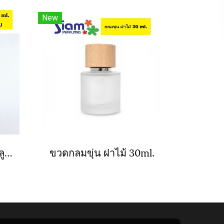
New
หอคอยขุ่น 30 ml. ฝาอลูมิเนียม
ขวดกลมขุ่น ฝาไม้ 30ml.