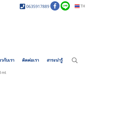
0635917889
TH
่ยวกับเรา
ติดต่อเรา
สาระน่ารู้
0 ml.