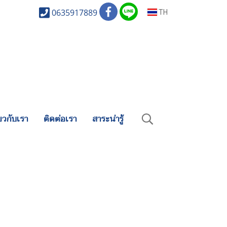
0635917889
TH
่ยวกับเรา
ติดต่อเรา
สาระน่ารู้
ง