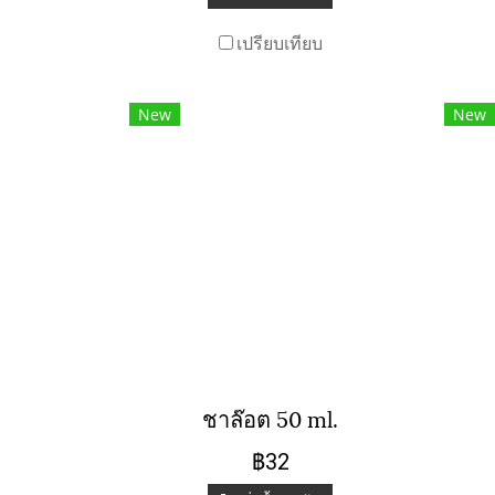
เปรียบเทียบ
New
New
ชาล๊อต 50 ml.
฿32