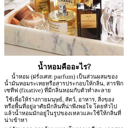
น้ำหอมคืออะไร?
น้ำหอม (ฝรั่งเศส: parfum) เป็นส่วนผสมของ
น้ำมันหอมระเหยหรือสารประกอบให้กลิ่น, สารฟิก
เซทีฟ (fixative) ที่มีกลิ่นหอมกับตัวทำละลาย
ใช้เพื่อให้ร่างกายมนุษย์, สัตว์, อาหาร, สิ่งของ
หรือพื้นที่อยู่อาศัยมีกลิ่นที่น่าพึงพอใจ โดยทั่วไป
แล้วน้ำหอมมักอยู่ในรูปของเหลวและใช้ให้กลิ่นที่
น่าเข้าหา